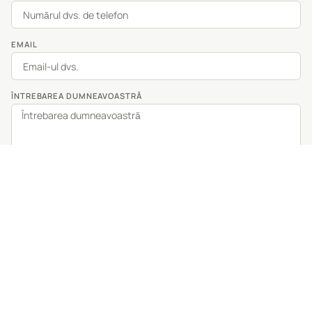
EMAIL
ÎNTREBAREA DUMNEAVOASTRĂ
Accept ca datele mele personale să fie prelucrate în
conformitate cu termenii și condițiile și cu politica de
confidențialitate
Trimite mesajul